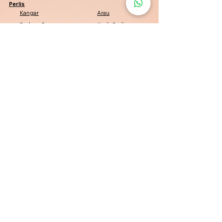
Perlis
Kangar
Arau
Padang Besar
Kuala Perlis
Penang
Penang
George Town
Bayan Lepas
Bukit Mertajam
Kelantan
Kota Bharu
Pasir Mas
Tumpat
Machang
Perak
Tambun
Simpang Pulai
Pasir Puteh
Batu Gajah
Negeri Sembilan
Seremban
Port Dickson
Nilai
Senawang
Pahang
Jerantut
Maran
Pekan
Lipis