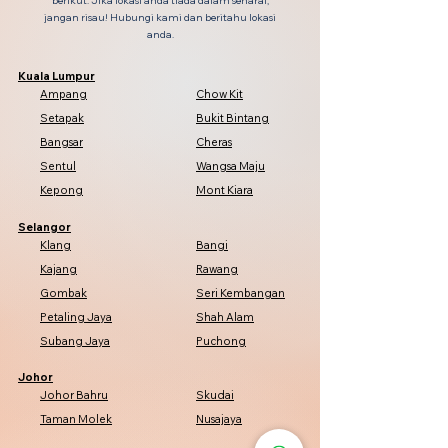
berikut. Jika lokasi anda tiada dalam senarai,
jangan risau! Hubungi kami dan beritahu lokasi
anda.
Kuala Lumpur
Ampang
Chow Kit
Setapak
Bukit Bintang
Bangsar
Cheras
Sentul
Wangsa Maju
Kepong
Mont Kiara
Selangor
Klang
Bangi
Kajang
Rawang
Gombak
Seri Kembangan
Petaling Jaya
Shah Alam
Subang Jaya
Puchong
Johor
Johor Bahru
Skudai
Taman Molek
Nusajaya