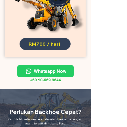
RM700 / hari
Whatsapp Now
+60 10-669 9644
Perlukan Backhoe Cepat?
Kami boleh sediakan perkhidmatan hari sama dengan
kualiti terbaik di Kubang Pasu