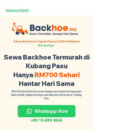
Backhoe Anda Seluruh Malaysia ·
Hubungi Kami
Sewa Backhoe Cepat Hanya 5 Minit Melalui
WhatsApp.
Sewa Backhoe Termurah di
Kubang Pasu
Hanya
RM700 Sehari
Hantar Hari Sama
Perkhidmatan backhoe murah dengan sewa backhoe harga jauh
lebih rendah, dapatkan harga case backhoe termurah di Kubang
Pasu
Whatsapp Now
+60 10-669 9644