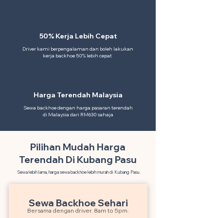
50% Kerja Lebih Cepat
Driver kami berpengalaman dan boleh lakukan
kerja backhoe 50% lebih cepat
Harga Terendah Malaysia
Sewa backhoe dengan harga pasaran terendah
di Malaysia dari RM630 sahaja
Pilihan Mudah Harga
Terendah Di Kubang Pasu
Sewa lebih lama, harga sewa backhoe lebih murah di Kubang Pasu.
Sewa Backhoe Sehari
Bersama dengan driver. 8am to 5pm.