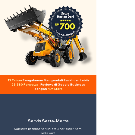
13 Tahun
Pengalaman Mengendali Backhoe · Lebih
23,380 Penyewa
· Reviews di Google Business
dengan
4.9 Stars
Servis Serta-Merta
Nak sewa backhoe hari ini atau hari esok? Kami
sediakan!