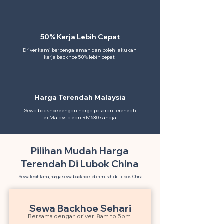
50% Kerja Lebih Cepat
Driver kami berpengalaman dan boleh lakukan
kerja backhoe 50% lebih cepat
Harga Terendah Malaysia
Sewa backhoe dengan harga pasaran terendah
di Malaysia dari RM630 sahaja
Pilihan Mudah Harga
Terendah Di Lubok China
Sewa lebih lama, harga sewa backhoe lebih murah di Lubok China.
Sewa Backhoe Sehari
Bersama dengan driver. 8am to 5pm.