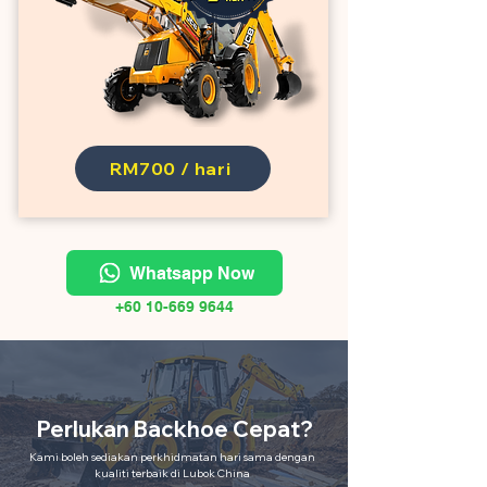
RM700 / hari
Whatsapp Now
+60 10-669 9644
Perlukan Backhoe Cepat?
Kami boleh sediakan perkhidmatan hari sama dengan
kualiti terbaik di Lubok China