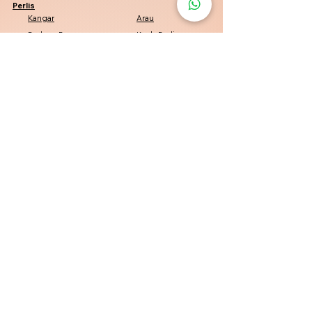
Perlis
Kangar
Arau
Padang Besar
Kuala Perlis
Penang
Penang
George Town
Bayan Lepas
Bukit Mertajam
Kelantan
Kota Bharu
Pasir Mas
Tumpat
Machang
Perak
Tambun
Simpang Pulai
Pasir Puteh
Batu Gajah
Negeri Sembilan
Seremban
Port Dickson
Nilai
Senawang
Pahang
Jerantut
Maran
Pekan
Lipis