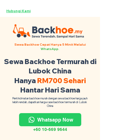
Backhoe Anda Seluruh Malaysia ·
Hubungi Kami
Sewa Backhoe Cepat Hanya 5 Minit Melalui
WhatsApp.
Sewa Backhoe Termurah di
Lubok China
Hanya
RM700 Sehari
Hantar Hari Sama
Perkhidmatan backhoe murah dengan sewa backhoe harga jauh
lebih rendah, dapatkan harga case backhoe termurah di Lubok
China
Whatsapp Now
+60 10-669 9644