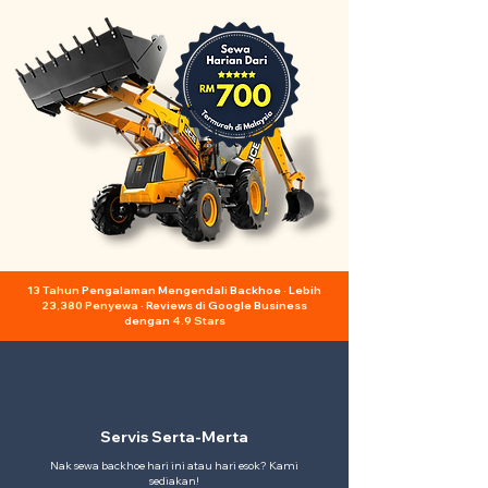
13 Tahun
Pengalaman Mengendali Backhoe · Lebih
23,380 Penyewa
· Reviews di Google Business
dengan
4.9 Stars
Servis Serta-Merta
Nak sewa backhoe hari ini atau hari esok? Kami
sediakan!