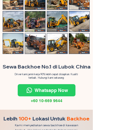
Sewa Backhoe No.1 di Lubok China
Driver kami jamin kerja 90% lebih cepat disiapkan. Kualiti
terbaik. Hubungi kami sekarang
Whatsapp Now
+60 10-669 9644
Lebih
100+
Lokasi Untuk
Backhoe
Kami menyediakan sewa backhoe di kawasan