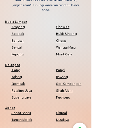
berikut. Jika lokasi anda tiada dalam senarai,
jangan risau! Hubungi kami dan beritahu lokasi
anda.
Kuala Lumpur
Ampang
Chow Kit
Setapak
Bukit Bintang
Bangsar
Cheras
Sentul
Wangsa Maju
Kepong
Mont Kiara
Selangor
Klang
Bangi
Kajang
Rawang
Gombak
Seri Kembangan
Petaling Jaya
Shah Alam
Subang Jaya
Puchong
Johor
Johor Bahru
Skudai
Taman Molek
Nusajaya