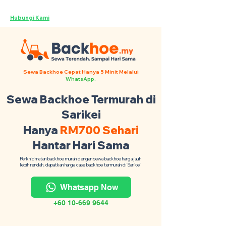
Backhoe Anda Seluruh Malaysia ·
Hubungi Kami
Sewa Backhoe Cepat Hanya 5 Minit Melalui
WhatsApp.
Sewa Backhoe Termurah di
Sarikei
Hanya
RM700 Sehari
Hantar Hari Sama
Perkhidmatan backhoe murah dengan sewa backhoe harga jauh
lebih rendah, dapatkan harga case backhoe termurah di Sarikei
Whatsapp Now
+60 10-669 9644