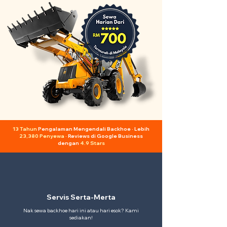
13 Tahun
Pengalaman Mengendali Backhoe · Lebih
23,380 Penyewa
· Reviews di Google Business
dengan
4.9 Stars
Servis Serta-Merta
Nak sewa backhoe hari ini atau hari esok? Kami
sediakan!