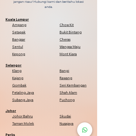
jangan risau! Hubungi kami dan beritahu lokasi
anda.
Kuala Lumpur
Ampang
Chow Kit
Setapak
Bukit Bintang
Bangsar
Cheras
Sentul
Wangsa Maju
Kepong
Mont Kiara
Selangor
Klang
Bangi
Kajang
Rawang
Gombak
Seri Kembangan
Petaling Jaya
Shah Alam
Subang Jaya
Puchong
Johor
Johor Bahru
Skudai
Taman Molek
Nusajaya
Perlis