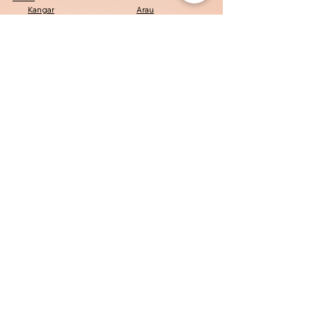
Kangar
Arau
Padang Besar
Kuala Perlis
Penang
Penang
George Town
Bayan Lepas
Bukit Mertajam
Kelantan
Kota Bharu
Pasir Mas
Tumpat
Machang
Perak
Tambun
Simpang Pulai
Pasir Puteh
Batu Gajah
Negeri Sembilan
Seremban
Port Dickson
Nilai
Senawang
Pahang
Jerantut
Maran
Pekan
Lipis