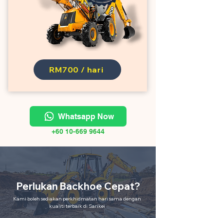
RM700 / hari
Whatsapp Now
+60 10-669 9644
Perlukan Backhoe Cepat?
Kami boleh sediakan perkhidmatan hari sama dengan
kualiti terbaik di Sarikei