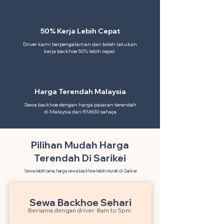
50% Kerja Lebih Cepat
Driver kami berpengalaman dan boleh lakukan
kerja backhoe 50% lebih cepat
Harga Terendah Malaysia
Sewa backhoe dengan harga pasaran terendah
di Malaysia dari RM630 sahaja
Pilihan Mudah Harga
Terendah Di Sarikei
Sewa lebih lama, harga sewa backhoe lebih murah di Sarikei.
Sewa Backhoe Sehari
Bersama dengan driver. 8am to 5pm.